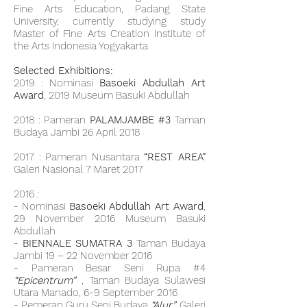
Fine Arts Education, Padang State
University, currently studying study
Master of Fine Arts Creation Institute of
the Arts Indonesia Yogyakarta
Selected Exhibitions:
2019 : Nominasi
Basoeki Abdullah Art
Award
, 2019 Museum Basuki Abdullah
2018 : Pameran
PALAMJAMBE #3
Taman
Budaya Jambi 26 April 2018
2017 : Pameran Nusantara
“REST AREA”
Galeri Nasional 7 Maret 2017
2016 :
- Nominasi
Basoeki Abdullah Art Award
,
29 November 2016 Museum Basuki
Abdullah
-
BIENNALE SUMATRA 3
Taman Budaya
Jambi 19 – 22 November 2016
- Pameran Besar Seni Rupa #4
“Epicentrum”
, Taman Budaya Sulawesi
Utara Manado, 6-9 September 2016
- Pemeran Guru Seni Budaya
“Alur”,
Galeri