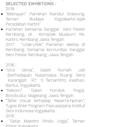
SELECTED EXHIBITIONS :
2018 :
“Bebrayan” Pameran Nandur Srawung,
Taman Budaya Yogyakarta“Jejak
Peradaban Kartini”
Pameran bersama Sanggar Seni Pesisir
Rembang, di Komplek Museum RA.
Kartini, Rembang Jawa Tengah.
2017 : “Urak-Urek”, Pameran sketsa di
Rembang, bersama komunitas Sanggar
Seni Pesisir Rembang, Jawa Tengah.
2016 :
“Vice Versa”, Galeri Rumah Jati
(berhadapan Nalarroepa Ruang Seni)
Karangjati RT 5 Tamantirto, Kasihan,
Bantul, Yogyakarta.
“Reborn”, Galeri Pondok Tingal,
Borobudur, Magelang, Jawa Tengah.
“Tafsir Visual terhadap Kepemimpinan”,
Tugas Ahkir Program Pascasarjana Institut
Seni Indonesia Yogyakarta.
2015 :
“Gelar Maestro Rindu Jogja”, Taman
Pintar Yogyakarta.