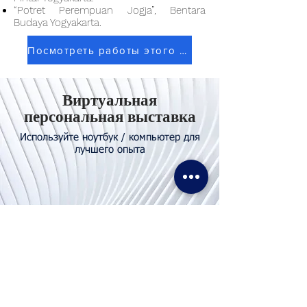
“Potret Perempuan Jogja”, Bentara
Budaya Yogyakarta.
Посмотреть работы этого художника
Виртуальная
персональная выставка
Используйте ноутбук / компьютер для
лучшего опыта