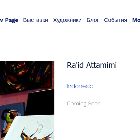
w Page
Выставки
Художники
Блог
События
Mo
Ra'id Attamimi
Indonesia
Coming Soon