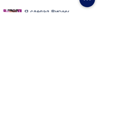
Я сделал Вигуну
Валасару
Персональн
ая выставка
10 April 2023 - 10 May
2023
Посмотреть больше выставок
Хотите увидеть больше
выставок?
Хотите увидеть выставки других
художников? Перейдите к
профилю художника по своему