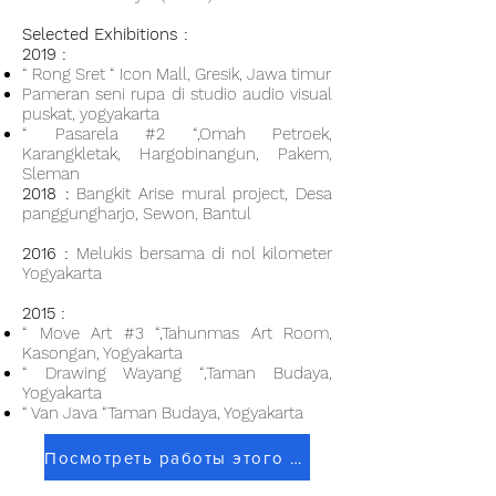
Selected Exhibitions :
2019 :
“ Rong Sret “ Icon Mall, Gresik, Jawa timur
Pameran seni rupa di studio audio visual
puskat, yogyakarta
“ Pasarela #2 “,Omah Petroek,
Karangkletak, Hargobinangun, Pakem,
Sleman
2018 :
Bangkit Arise mural project, Desa
panggungharjo, Sewon, Bantul
2016 :
Melukis bersama di nol kilometer
Yogyakarta
2015 :
“ Move Art #3 “,Tahunmas Art Room,
Kasongan, Yogyakarta
“ Drawing Wayang “,Taman Budaya,
Yogyakarta
“ Van Java “Taman Budaya, Yogyakarta
Посмотреть работы этого художника