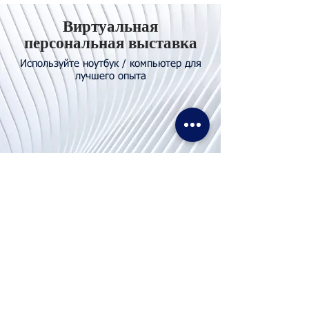
Виртуальная
персональная выставка
Используйте ноутбук / компьютер для
лучшего опыта
Свяжитесь с
нами
Тел. И WhatsApp:
+62811155773
Факс:
+65 6747 4111
info@lproject.net