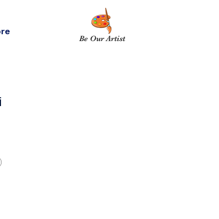
re
Be Our Artist
i
)