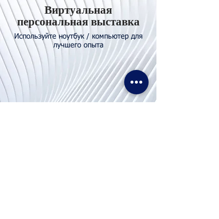
Виртуальная
персональная выставка
Используйте ноутбук / компьютер для
лучшего опыта
Свяжитесь с
нами
Тел. И WhatsApp:
+62811155773
Факс:
+65 6747 4111
info@lproject.net