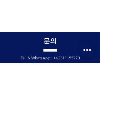
문의
Tel. & WhatsApp :
+62311155773
팩스 :
+65 6747 4111
info@lproject.net
자주 묻는 질문
반품 및 환불 정책
가격 매칭 정책
이용 약관
개인 정보 정책