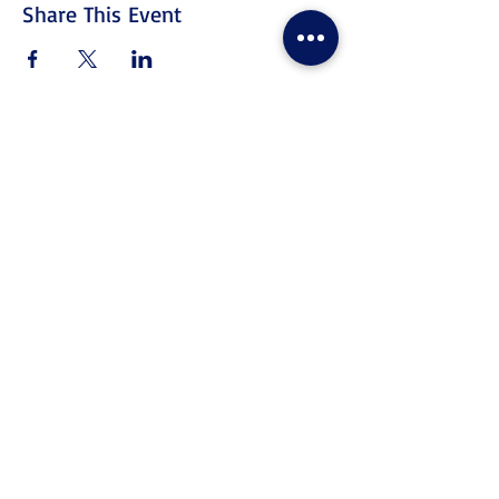
Share This Event
문의
Tel. & WhatsApp :
+62311155773
팩스 :
+65 6747 4111
info@lproject.net
자주 묻는 질문
반품 및 환불 정책
가격 매칭 정책
이용 약관
개인 정보 정책