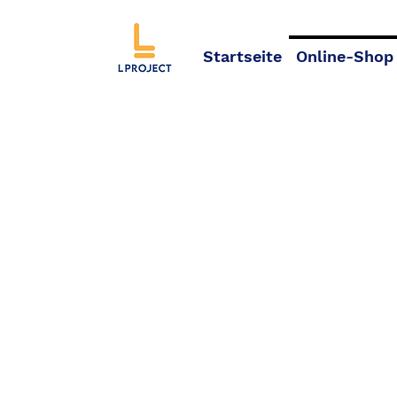
Startseite
Online-Shop
Sort by
Filters
Clear all
Filters
Clear all
Show items
Show items