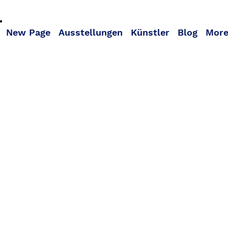
New Page
Ausstellungen
Künstler
Blog
Mor
Buy Online Authentic Artworks | lproject | Buy Original Artworks