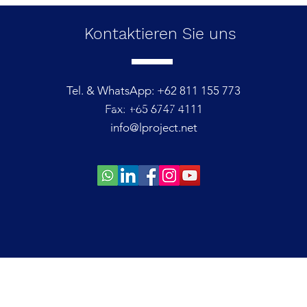
Kontaktieren Sie
uns
Tel. & WhatsApp: +62 811 155 773
© 2021 by L Project
Fax: +65 6747 4111
info@lproject.net