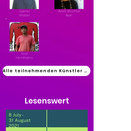
Gabriel
Arleti Mochtar
Widder
Apin
Rudi
Hendriatno
Alle teilnehmenden Künstler anzeigen
Lesenswert