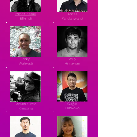
Izmet Zainal
Ariesa
Effendi
Pandanwangi
Ricky
Willy
Wahyudi
Himawan
Gogor
Stevan Sixcio
Purwoko
Kresonia