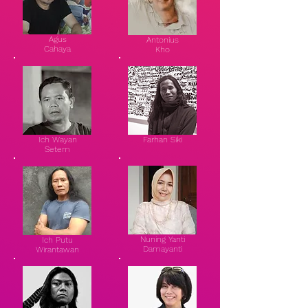
Agus
Antonius
Cahaya
Kho
Ich Wayan
Farhan Siki
Setem
Nuning Yanti
Ich Putu
Damayanti
Wirantawan