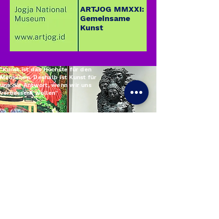
ARTJOG MMXXI:
Gemeinsame
Kunst
"Kunst ist das Höchste für den
Menschen. Deshalb ist Kunst für
uns die Antwort, wenn wir uns
verbessern wollen"
KUNST DURCH DIE
AUGEN DES SAMMLERS: