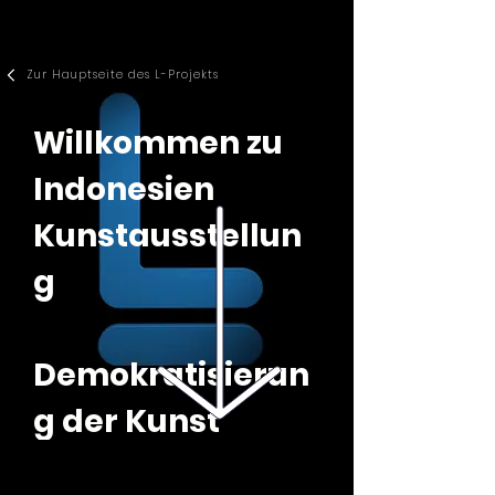
Zur Hauptseite des L-Projekts
Willkommen zu
Indonesien
Kunstausstellun
g
Demokratisierun
g der Kunst