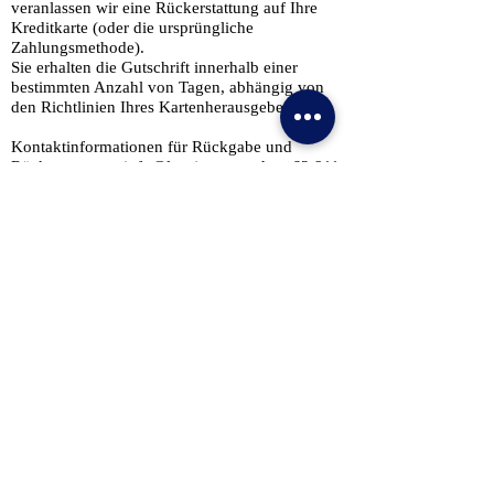
veranlassen wir eine Rückerstattung auf Ihre
Kreditkarte (oder die ursprüngliche
Zahlungsmethode).
Sie erhalten die Gutschrift innerhalb einer
bestimmten Anzahl von Tagen, abhängig von
den Richtlinien Ihres Kartenherausgebers.
Kontaktinformationen für Rückgabe und
Rückerstattung:
info@lproject.net
oder
+62 811
155 773
Kontaktieren Sie
uns
Tel. & WhatsApp:
+62 811 155 773
Fax:
+65 6747 4111
info@lproject.net
FAQs
Rückgabe- und Rückerstattungsrichtlinien
Preisanpassungsrichtlinie